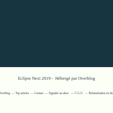
Eclipse Next 2019 - Hébergé par
Overblog
 Overblog
Top articles
Contact
Signaler un abus
C.G.U.
Rémunération en dro