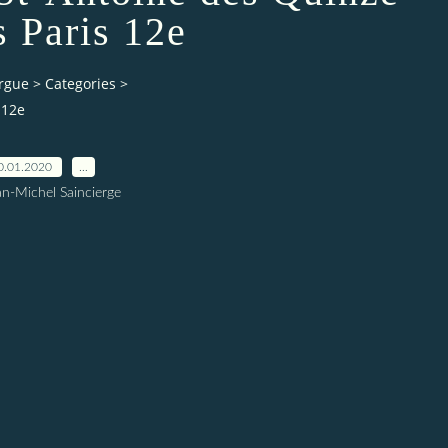
s Paris 12e
orgue
>
Categories
>
 12e
0.01.2020
…
an-Michel Saincierge