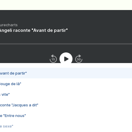
Purecharts
ngeli raconte "Avant de partir"
vant de partir"
Bouge de là"
 vite"
conte "Jacques a dit"
e "Entre nous"
3e sexe"