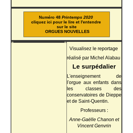
Numéro 48
Printemps 2020
cliquez ici pour le lire et l'entendre
sur le site
ORGUES NOUVELLES
Visualisez le reportage
réalisé par Michel Alabau
Le surpédalier
L'enseignement de
l'orgue aux enfants dans
les classes des
conservatoires de Dieppe
et de Saint-Quentin.
Professeurs :
Anne-Gaëlle Chanon et
Vincent Genvrin