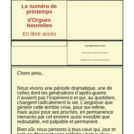
Le numéro de
printemps
d'Orgues
Nouvelles
En libre accès
Léo Pécqueriaux,17 ans
"S'il vous plait... dessine-moi un orgue !"
Supplément au N° 48 d'Orgues Nouvelles
Chers amis,
Nous vivons une période dramatique, une de
celles dont les générations d’après-guerre
n’avaient pas l’expérience et qui, au quotidien,
changent radicalement la vie. L’angoisse que
génère cette terrible crise, pour soi-même,
mais aussi pour ses proches, en permanence
menacés par cet ennemi aussi invisible que
redoutable, est palpable et permanent.
Bien sûr, nous pensons à tous ceux qui, jour et