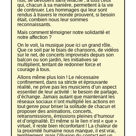
nuit, se dévouent sans relâche ; à tous ceux
qui, chacun à sa manière, permettent à la vie
de continuer. Les hommages qui leur sont
rendus à travers le monde prouvent, si besoin
était, combien nous leur sommes
reconnaissants.
Mais comment témoigner notre solidarité et
notre affection ?
On le voit, la musique joue ici un grand rôle.
Que ce soit par le biais de chansons, de vidéos
sur le net, de concerts improvisés depuis son
balcon ou son jardin, les initiatives se
multiplient, tentant de redonner force et
courage à tous.
Allons même plus loin ! Le nécessaire
confinement, dans sa stricte et éprouvante
réalité, ne prive pas les musiciens d’un aspect
essentiel de leur activité : le besoin de partage,
d’échange. Jamais autant que maintenant les
réseaux sociaux n’ont multiplié les actions en
tout genre pour briser la solitude de chacun et
proposer des animations, concerts,
retransmissions, émissions pleines d’humour
et d’originalité. Et même si le lien n’est « que »
virtuel, il reste bien réconfortant ! La chaleur de
la proximité humaine nous manque, il est vrai,
terriblement, mais l’illusion du contact est un