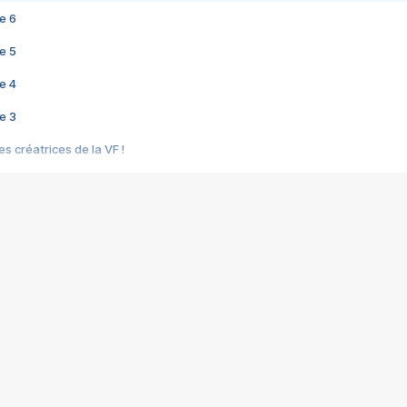
e 6
e 5
e 4
e 3
s créatrices de la VF !
e 2
e 1
e Mektoub My Love arrive enfin ! Rencontre avec Shaïn Boumedine et Sal
i : après Toni en famille
elle réalise le bouleversant Dites lui que je l'aime
ais ! Rencontre autour de Vie privée de Rebecca Zlotowski
 de Marguerite, Grave... Rencontre avec Ella Rumpf