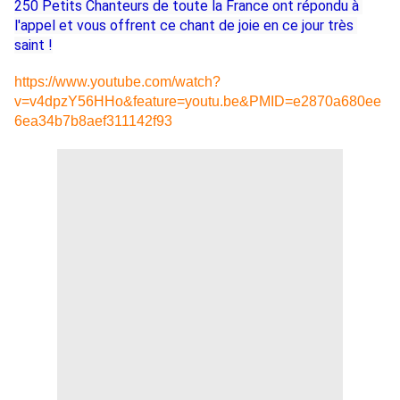
250 Petits Chanteurs de toute la France ont répondu à 
l'appel et vous offrent ce chant de joie en ce jour très 
saint !
https://www.youtube.com/watch?
v=v4dpzY56HHo&feature=youtu.be&PMID=e2870a680ee
6ea34b7b8aef311142f93