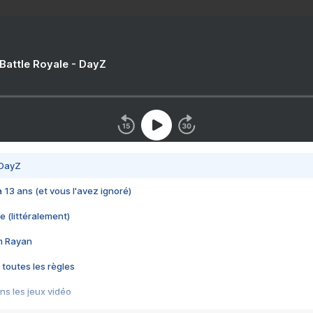
 Battle Royale - DayZ
 DayZ
 a 13 ans (et vous l'avez ignoré)
e (littéralement)
im Rayan
 toutes les règles
s les jeux vidéo