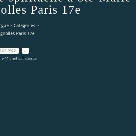
olles Paris 17e
orgue
>
Categories
>
gnolles Paris 17e
2.02.2022
…
an-Michel Saincierge