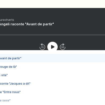
Purecharts
ngeli raconte "Avant de partir"
vant de partir"
Bouge de là"
 vite"
conte "Jacques a dit"
e "Entre nous"
3e sexe"