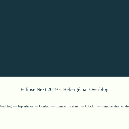
Eclipse Next 2019 - Hébergé par
Overblog
 Overblog
Top articles
Contact
Signaler un abus
C.G.U.
Rémunération en dro