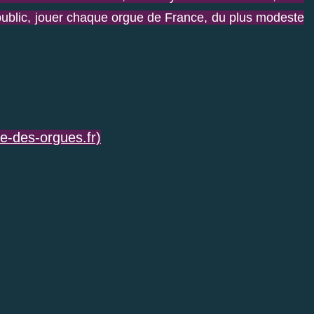
 public, jouer chaque orgue de France, du plus modeste
re-des-orgues.fr)