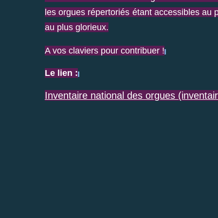
les orgues répertoriés étant accessibles au
au plus glorieux.
A vos claviers pour contribuer !
Le lien :
Inventaire national des orgues (inventai