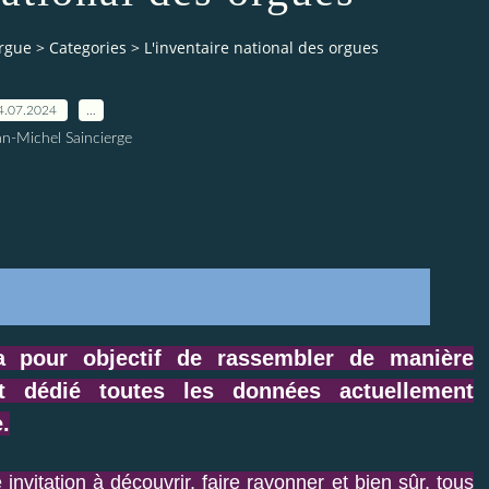
orgue
>
Categories
>
L'inventaire national des orgues
4.07.2024
…
an-Michel Saincierge
 a pour objectif de rassembler de manière
et dédié toutes les données actuellement
.
invitation à découvrir, faire rayonner et bien sûr, tous