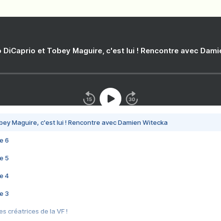
 DiCaprio et Tobey Maguire, c'est lui ! Rencontre avec Dam
bey Maguire, c'est lui ! Rencontre avec Damien Witecka
e 6
e 5
e 4
e 3
s créatrices de la VF !