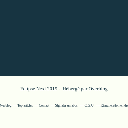
Eclipse Next 2019 - Hébergé par
Overblog
 Overblog
Top articles
Contact
Signaler un abus
C.G.U.
Rémunération en dro