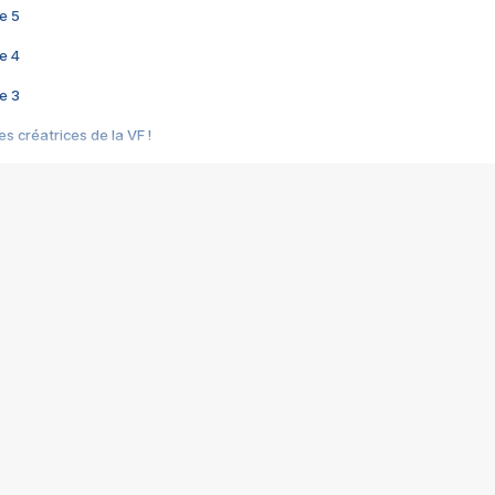
e 5
e 4
e 3
s créatrices de la VF !
e 2
e 1
e Mektoub My Love arrive enfin ! Rencontre avec Shaïn Boumedine et Sal
i : après Toni en famille
elle réalise le bouleversant Dites lui que je l'aime
ais ! Rencontre autour de Vie privée de Rebecca Zlotowski
 de Marguerite, Grave... Rencontre avec Ella Rumpf
 Les Rêveurs, un film intime sur la santé mentale
a avec un film sur le mouvement des Gilets jaunes