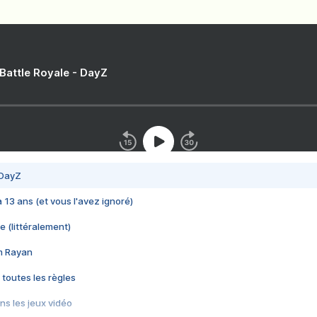
 Battle Royale - DayZ
 DayZ
 a 13 ans (et vous l'avez ignoré)
e (littéralement)
im Rayan
 toutes les règles
s les jeux vidéo