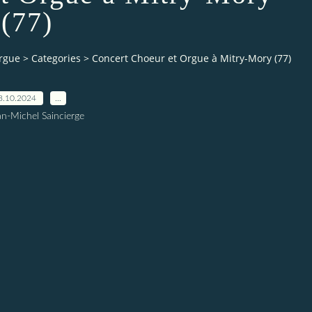
(77)
orgue
>
Categories
>
Concert Choeur et Orgue à Mitry-Mory (77)
8.10.2024
…
an-Michel Saincierge