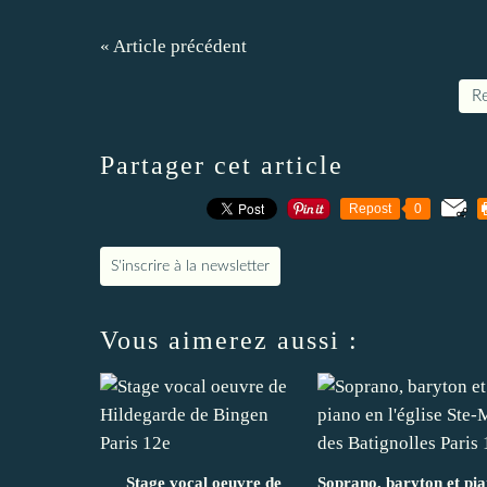
« Article précédent
Re
Partager cet article
Repost
0
S'inscrire à la newsletter
Vous aimerez aussi :
Stage vocal oeuvre de
Soprano, baryton et pi