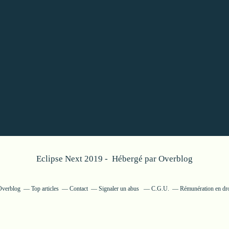
Eclipse Next 2019 - Hébergé par
Overblog
 Overblog
Top articles
Contact
Signaler un abus
C.G.U.
Rémunération en dro