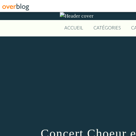
ACCUEIL
CATÉGORIES
C
Concert Choeur e