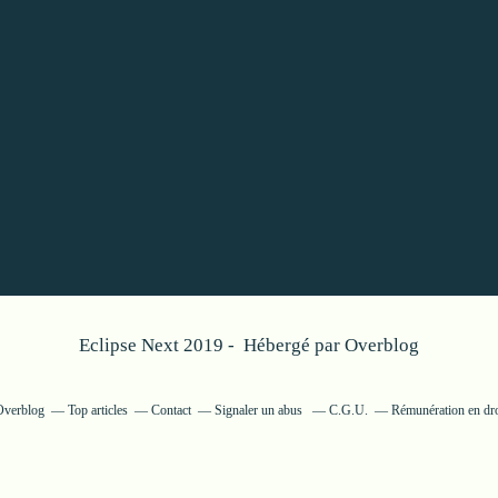
Eclipse Next 2019 - Hébergé par
Overblog
 Overblog
Top articles
Contact
Signaler un abus
C.G.U.
Rémunération en dro