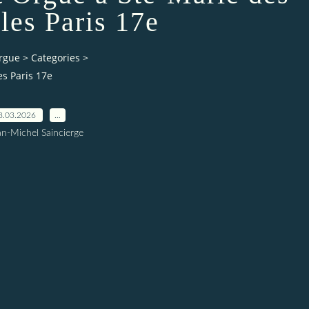
les Paris 17e
orgue
>
Categories
>
es Paris 17e
8.03.2026
…
an-Michel Saincierge