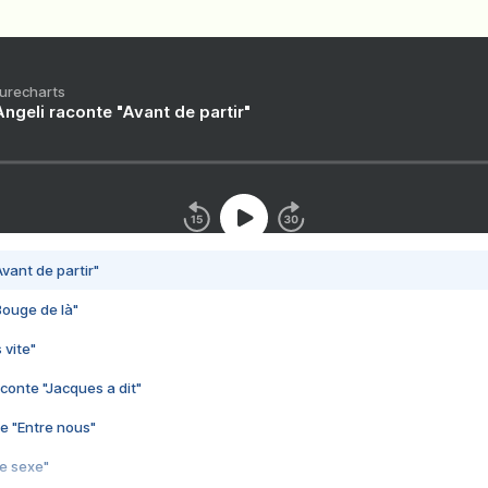
Purecharts
ngeli raconte "Avant de partir"
vant de partir"
Bouge de là"
 vite"
conte "Jacques a dit"
e "Entre nous"
3e sexe"