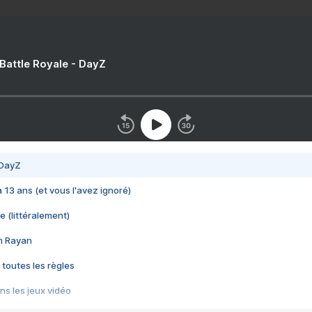
 Battle Royale - DayZ
 DayZ
 a 13 ans (et vous l'avez ignoré)
e (littéralement)
im Rayan
 toutes les règles
s les jeux vidéo