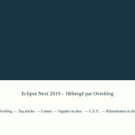
Eclipse Next 2019 - Hébergé par
Overblog
 Overblog
Top articles
Contact
Signaler un abus
C.G.U.
Rémunération en dro