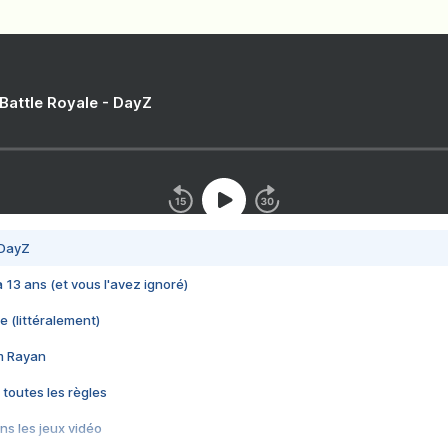
 Battle Royale - DayZ
 DayZ
 a 13 ans (et vous l'avez ignoré)
e (littéralement)
im Rayan
 toutes les règles
s les jeux vidéo