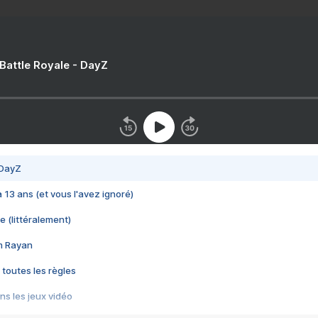
 Battle Royale - DayZ
 DayZ
 a 13 ans (et vous l'avez ignoré)
e (littéralement)
im Rayan
 toutes les règles
s les jeux vidéo