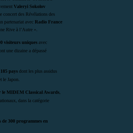
ivement
Valeryi Sokolov
le concert des Révélations des
un partenariat avec
Radio France
Une Rive à l’Autre ».
0 visiteurs uniques
avec
ont une dizaine a dépassé
e
185 pays
dont les plus assidus
t le Japon.
r le MIDEM Classical Awards
,
ationaux, dans la catégorie
ès de 300 programmes en