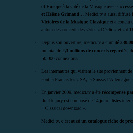
of Europe
à la Cité de la Musique avec success
et Hélène Grimaud
… Medici.tv a aussi diffusé 
Victoires de la Musique Classique
et a conclu 
autour des concerts des séries « Déclic » et « d’
·
Depuis son ouverture, medici.tv a cumulé
330.00
un total de
2,3 millions de concerts regardés
, d
50.000 connexions.
·
Les internautes qui visitent le site proviennent d
sont la France, les USA, la Suisse, l’Allemagne e
·
En janvier 2009, medici.tv a été
récompensé pa
dont le jury est composé de 14 journalistes intern
« Classical download ».
·
Medici.tv, c’est aussi
un catalogue riche de pr