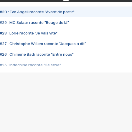
#30 : Eve Angeli raconte "Avant de partir"
#29 : MC Solaar raconte "Bouge de là"
28 : Lorie raconte "Je vais vite"
#27 : Christophe Willem raconte "Jacques a dit"
#26 : Chimène Badi raconte "Entre nous"
#25 : Indochine raconte "3e sexe"
#24 : Zaho raconte "C'est chelou"
#23 : Patrick Bruel raconte "Au café des délices"
#22 : Kyo raconte "Le chemin"
#21 : Nolwenn Leroy raconte "Cassé"
#20 : Patrick Hernandez raconte "Born to be alive"
#19 : Lorie raconte "Près de moi"