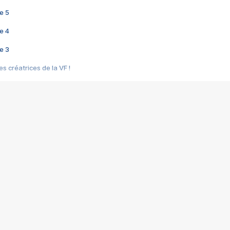
e 5
e 4
e 3
s créatrices de la VF !
e 2
e 1
e Mektoub My Love arrive enfin ! Rencontre avec Shaïn Boumedine et Sal
i : après Toni en famille
elle réalise le bouleversant Dites lui que je l'aime
ais ! Rencontre autour de Vie privée de Rebecca Zlotowski
 de Marguerite, Grave... Rencontre avec Ella Rumpf
 Les Rêveurs, un film intime sur la santé mentale