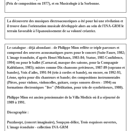
(Prix de composition en 1977), et en Musicologie à la Sorbonne.
La découverte des musiques électroacoustiques a été pour lui une révélation et
il trouve dans l'orientation musicale développée alors au sein de l'INA-GRM le
terrain favorable à l'épanouissement de sa volonté créatrice.
Le catalogue - déjà abondant - de Philippe Mion reflète ce triple parcours et
comprend des oeuvres acousmatiques pures pour le concert (Suite Faure, 1982;
L'image éconduite, d'après Henri Michaux, 1983-84; Statue, 1985 Confidence,
1994) ou pour le ballet (Carnaval, masque des saisons, pour la Compagnie
Kaléidanse, 1985); mixtes comme Dix chansons précieuses, 1987-89 (soprano et
bandes), Voix d'ailes, 1991-94 (trio à cordes et bande), ou encore, en 1992-93,
Léone, opéra pour dix chanteurs et bande; des compositions instrumentales
(Pièces, pour violons, violoncelles, guitare, corps sonores divers - 1994) ou
formations électroniques "live" (Méditation, pour trio de synthétiseurs, 1980).
Philippe Mion est ancien pensionnaire de la Villa Medicis où il a séjourné de
1989 à 1991.
Discographie :
Puzzlasept, (concert imaginaire), Soupçon-délice, Trois esquisses ouvertes,
L'image éconduite - collection INA-GRM