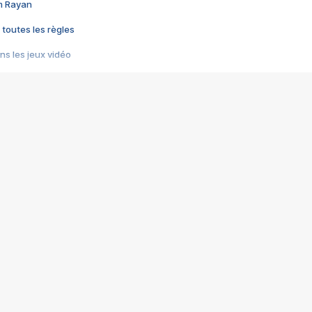
im Rayan
 toutes les règles
s les jeux vidéo
us choquant de Rockstar ? - Le scandale BULLY
e plus moche de Steam
du RÊVE tourne au CAUCHEMAR
pendant 8 heures
it… à tort
umiliés par un jeu vidéo
ire - Final Fantasy 8
ti un empire - Age of Empires
story DOFUS
tard, il crée l'un des pires jeux de tous les temps, MindsEye.