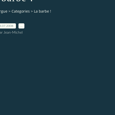
orgue
>
Categories
>
La barbe !
8.07.2008
…
ar Jean-Michel