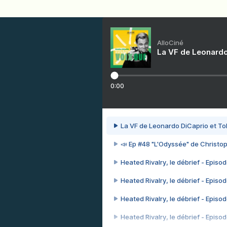
AlloCiné
La VF de Leonardo
0:00
La VF de Leonardo DiCaprio et To
📣 Ep #48 "L'Odyssée" de Christo
Heated Rivalry, le débrief - Episod
Heated Rivalry, le débrief - Episod
Heated Rivalry, le débrief - Episod
Heated Rivalry, le débrief - Episod