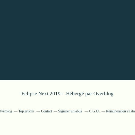
Eclipse Next 2019 - Hébergé par
Overblog
 Overblog
Top articles
Contact
Signaler un abus
C.G.U.
Rémunération en dro