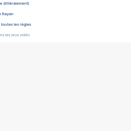
e (littéralement)
im Rayan
 toutes les règles
s les jeux vidéo
us choquant de Rockstar ? - Le scandale BULLY
e plus moche de Steam
du RÊVE tourne au CAUCHEMAR
pendant 8 heures
it… à tort
umiliés par un jeu vidéo
ire - Final Fantasy 8
ti un empire - Age of Empires
story DOFUS