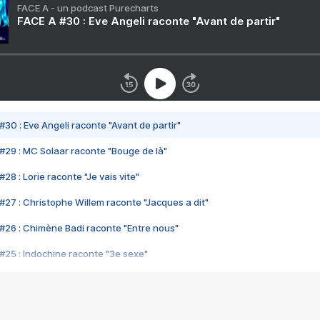
FACE A - un podcast Purecharts
FACE A #30 : Eve Angeli raconte "Avant de partir"
#30 : Eve Angeli raconte "Avant de partir"
#29 : MC Solaar raconte "Bouge de là"
28 : Lorie raconte "Je vais vite"
#27 : Christophe Willem raconte "Jacques a dit"
#26 : Chimène Badi raconte "Entre nous"
#25 : Indochine raconte "3e sexe"
#24 : Zaho raconte "C'est chelou"
#23 : Patrick Bruel raconte "Au café des délices"