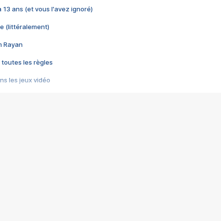
 a 13 ans (et vous l'avez ignoré)
e (littéralement)
im Rayan
 toutes les règles
s les jeux vidéo
us choquant de Rockstar ? - Le scandale BULLY
e plus moche de Steam
du RÊVE tourne au CAUCHEMAR
pendant 8 heures
it… à tort
umiliés par un jeu vidéo
ire - Final Fantasy 8