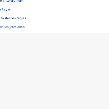
e (littéralement)
im Rayan
 toutes les règles
s les jeux vidéo
us choquant de Rockstar ? - Le scandale BULLY
e plus moche de Steam
du RÊVE tourne au CAUCHEMAR
pendant 8 heures
it… à tort
umiliés par un jeu vidéo
ire - Final Fantasy 8
ti un empire - Age of Empires
story DOFUS