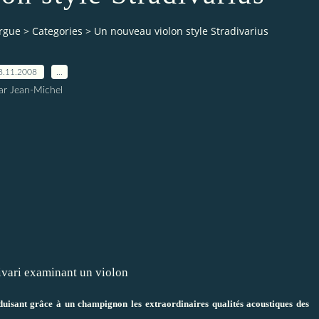
orgue
>
Categories
>
Un nouveau violon style Stradivarius
8.11.2008
…
ar Jean-Michel
ivari examinant un violon
duisant grâce à un champignon les extraordinaires qualités acoustiques des