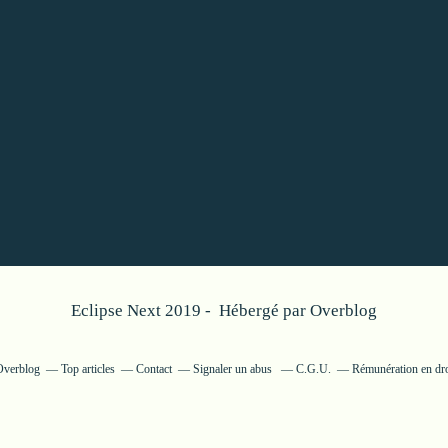
Eclipse Next 2019 - Hébergé par
Overblog
 Overblog
Top articles
Contact
Signaler un abus
C.G.U.
Rémunération en dro