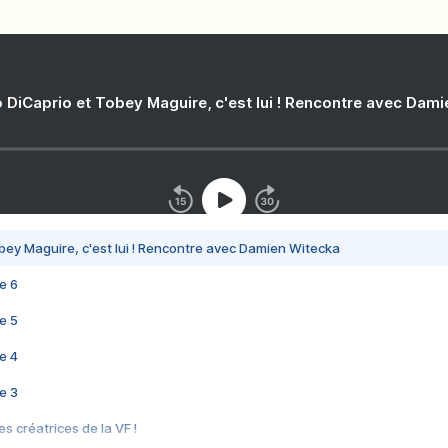
 DiCaprio et Tobey Maguire, c'est lui ! Rencontre avec Dam
bey Maguire, c'est lui ! Rencontre avec Damien Witecka
e 6
e 5
e 4
e 3
s créatrices de la VF !