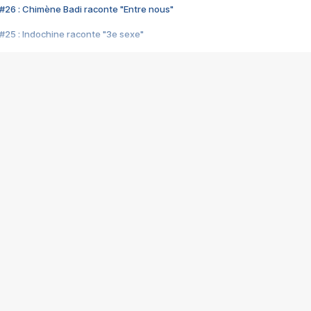
#26 : Chimène Badi raconte "Entre nous"
#25 : Indochine raconte "3e sexe"
#24 : Zaho raconte "C'est chelou"
#23 : Patrick Bruel raconte "Au café des délices"
#22 : Kyo raconte "Le chemin"
#21 : Nolwenn Leroy raconte "Cassé"
#20 : Patrick Hernandez raconte "Born to be alive"
#19 : Lorie raconte "Près de moi"
#18 : Michael Jones raconte "A nos actes manqués" (avec Jean-Jacque
#17 : Khaled raconte "Aïcha"
#16 : Corneille raconte "Parce qu'on vient de loin"
#15 : Indochine raconte "L'aventurier"
14 : Lorie raconte "Sur un air latino"