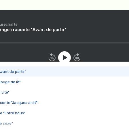
Purecharts
ngeli raconte "Avant de partir"
vant de partir"
Bouge de là"
 vite"
conte "Jacques a dit"
e "Entre nous"
3e sexe"