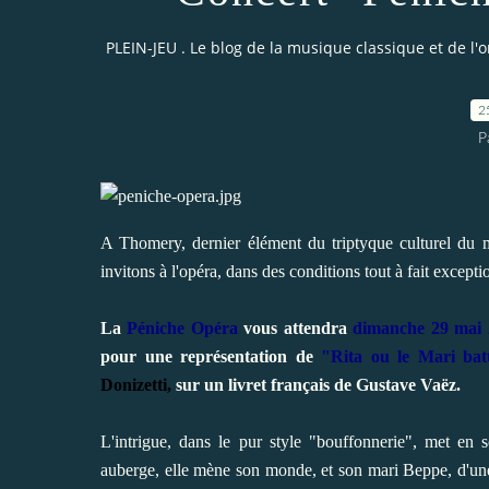
PLEIN-JEU . Le blog de la musique classique et de l'
2
P
A Thomery, dernier élément du triptyque culturel du 
invitons à l'opéra, dans des conditions tout à fait except
La
Péniche Opéra
vous attendra
dimanche 29 mai 
pour une représentation de
"Rita ou le Mari bat
Donizetti,
sur un livret français de Gustave Vaëz.
L'intrigue, dans le pur style "bouffonnerie", met en
auberge, elle mène son monde, et son mari Beppe, d'une