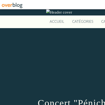
ACCUEIL
CATÉGORIES
C
Concert "Pénic