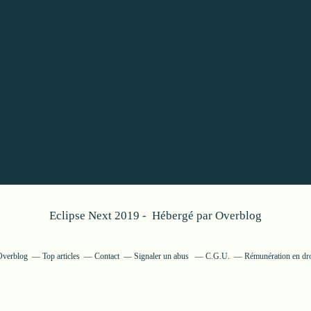
Eclipse Next 2019 - Hébergé par
Overblog
 Overblog
Top articles
Contact
Signaler un abus
C.G.U.
Rémunération en dro