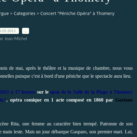
orgue
>
Categories
>
Concert "Péniche Opéra" à Thomery
5.05.2011
…
ar Jean-Michel
mois de mai, après le théâtre et la musique de chambre, nous vous
ionnelles puisque c'est à bord d'une péniche que le spectacle aura lieu.
2011 à 17 heures
sur le
quai de la Salle de la Plage à Thomery
tu"
, opéra comique en 1 acte composé en 1860 par
Gaetano
 scène Rita, une femme au caractère bien trempé. Patronne de son
 main leste. Mais un jour débarque Gasparo, son premier mari. Lui,