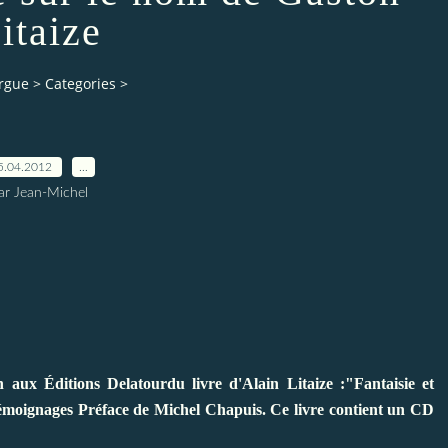
itaize
orgue
>
Categories
>
5.04.2012
…
ar Jean-Michel
 aux Éditions Delatourdu livre d'Alain Litaize :"Fantaisie et
émoignages Préface de Michel Chapuis. Ce livre contient un CD