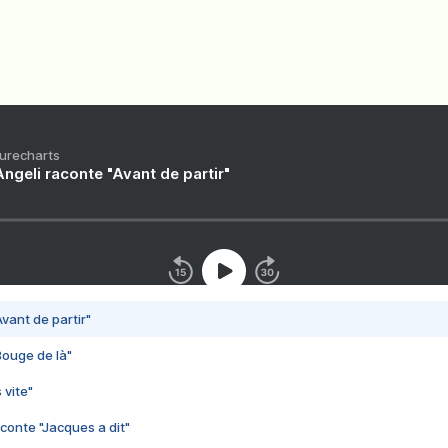
Purecharts
ngeli raconte "Avant de partir"
vant de partir"
Bouge de là"
 vite"
conte "Jacques a dit"