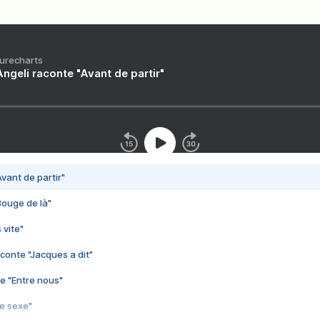
Purecharts
ngeli raconte "Avant de partir"
vant de partir"
Bouge de là"
 vite"
conte "Jacques a dit"
e "Entre nous"
3e sexe"