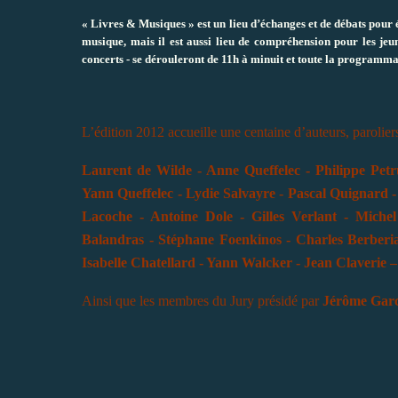
« Livres & Musiques » est un lieu d’échanges et de débats pour é
musique, mais il est aussi lieu de compréhension pour les jeun
concerts - se dérouleront de 11h à minuit et toute la programma
L’édition 2012 accueille une centaine d’auteurs, paroliers,
Laurent de Wilde - Anne Queffelec - Philippe Pet
Yann Queffelec - Lydie Salvayre
-
Pascal Quignard -
Lacoche - Antoine Dole -
Gilles Verlant - Miche
Balandras - Stéphane Foenkinos -
Charles Berberi
Isabelle Chatellard - Yann Walcker - Jean Claverie – 
Ainsi que les membres du Jury présidé par
Jérôme Garc