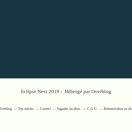
Eclipse Next 2019 - Hébergé par
Overblog
 Overblog
Top articles
Contact
Signaler un abus
C.G.U.
Rémunération en dro