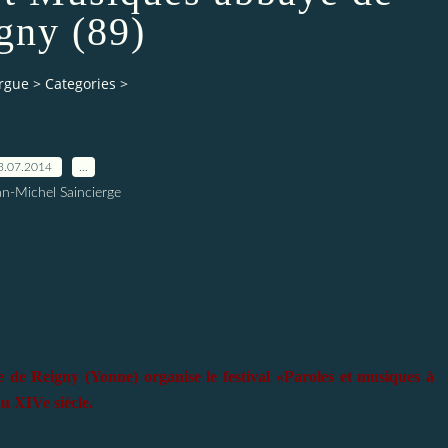
gny (89)
orgue
>
Categories
>
3.07.2014
…
an-Michel Saincierge
e de Reigny (Yonne) organise le festival «Paroles et musiques à
u XIVe siècle.