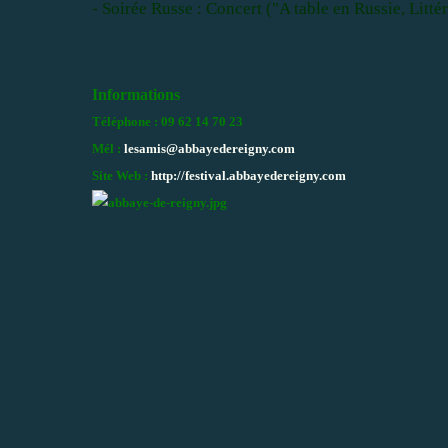
- Soirée Russe : Concert ("A table en Russie, Litt
Informations
Téléphone : 09 62 14 70 23
Mél :
lesamis@abbayedereigny.com
Site Web :
http://festival.abbayedereigny.com