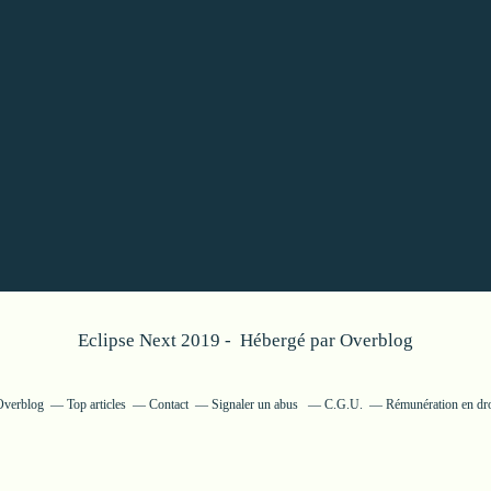
Eclipse Next 2019 - Hébergé par
Overblog
 Overblog
Top articles
Contact
Signaler un abus
C.G.U.
Rémunération en dro