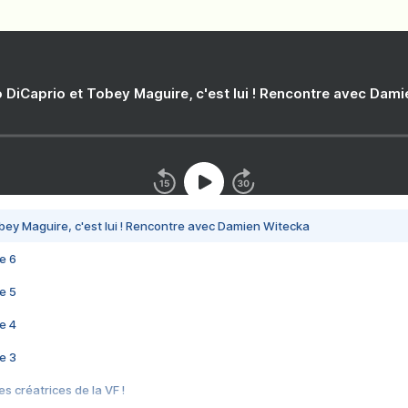
 DiCaprio et Tobey Maguire, c'est lui ! Rencontre avec Dam
bey Maguire, c'est lui ! Rencontre avec Damien Witecka
e 6
e 5
e 4
e 3
s créatrices de la VF !