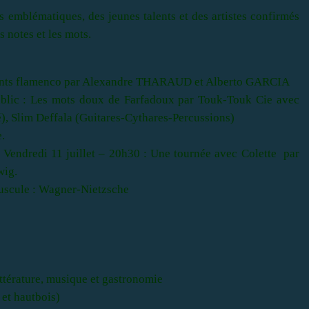
 emblématiques, des jeunes talents et des artistes confirmés
 notes et les mots.
 Chants flamenco par Alexandre THARAUD et Alberto GARCIA
blic : Les mots doux de Farfadoux par Touk-Touk Cie avec
), Slim Deffala (Guitares-Cythares-Percussions)
e.
 - Vendredi 11 juillet – 20h30 : Une tournée avec Colette par
wig.
puscule : Wagner-Nietzsche
ittérature, musique et gastronomie
 et hautbois)