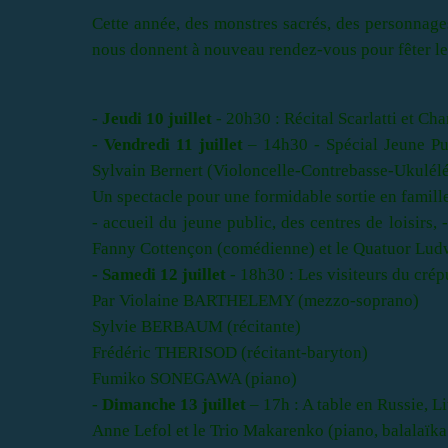
Cette année, des monstres sacrés, des personnages
nous donnent à nouveau rendez-vous pour fêter les
-
Jeudi 10 juillet
- 20h30 : Récital Scarlatti et
-
Vendredi 11 juillet
– 14h30 - Spécial Jeune Pu
Sylvain Bernert (Violoncelle-Contrebasse-Ukulélé
Un spectacle pour une formidable sortie en famill
- accueil du jeune public, des centres de loisirs,
Fanny Cottençon (comédienne) et le Quatuor Lud
- Samedi 12 juillet
- 18h30 : Les visiteurs du cré
Par Violaine BARTHELEMY (mezzo-soprano)
Sylvie BERBAUM (récitante)
Frédéric THERISOD (récitant-baryton)
Fumiko SONEGAWA (piano)
-
Dimanche 13 juillet
– 17h : A table en Russie, L
Anne Lefol et le Trio Makarenko (piano, balalaïka