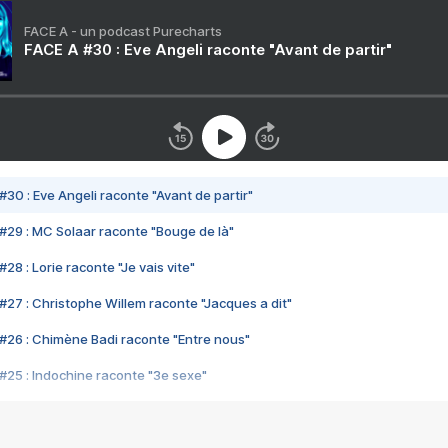
FACE A - un podcast Purecharts
FACE A #30 : Eve Angeli raconte "Avant de partir"
#30 : Eve Angeli raconte "Avant de partir"
#29 : MC Solaar raconte "Bouge de là"
28 : Lorie raconte "Je vais vite"
#27 : Christophe Willem raconte "Jacques a dit"
#26 : Chimène Badi raconte "Entre nous"
#25 : Indochine raconte "3e sexe"
#24 : Zaho raconte "C'est chelou"
#23 : Patrick Bruel raconte "Au café des délices"