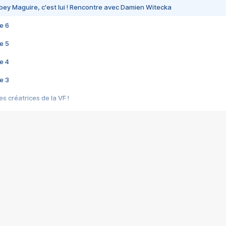
bey Maguire, c'est lui ! Rencontre avec Damien Witecka
e 6
e 5
e 4
e 3
s créatrices de la VF !
e 2
e 1
e Mektoub My Love arrive enfin ! Rencontre avec Shaïn Boumedine et Sal
i : après Toni en famille
elle réalise le bouleversant Dites lui que je l'aime
ais ! Rencontre autour de Vie privée de Rebecca Zlotowski
 de Marguerite, Grave... Rencontre avec Ella Rumpf