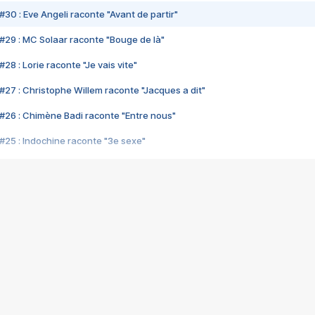
#30 : Eve Angeli raconte "Avant de partir"
#29 : MC Solaar raconte "Bouge de là"
28 : Lorie raconte "Je vais vite"
#27 : Christophe Willem raconte "Jacques a dit"
#26 : Chimène Badi raconte "Entre nous"
#25 : Indochine raconte "3e sexe"
#24 : Zaho raconte "C'est chelou"
#23 : Patrick Bruel raconte "Au café des délices"
#22 : Kyo raconte "Le chemin"
#21 : Nolwenn Leroy raconte "Cassé"
#20 : Patrick Hernandez raconte "Born to be alive"
#19 : Lorie raconte "Près de moi"