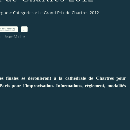
orgue
>
Categories
>
Le Grand Prix de Chartres 2012
0.01.2012
…
ar Jean-Michel
s finales se dérouleront à la cathédrale de Chartres pour
Paris pour l’improvisation. Informations, règlement, modalités