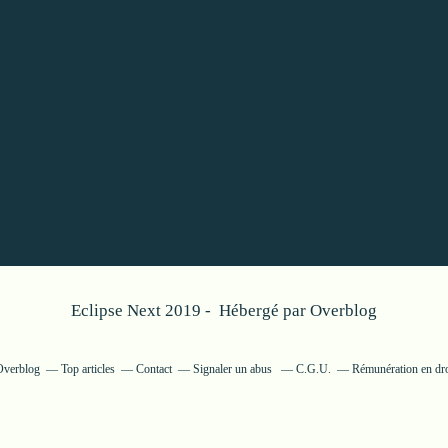
Eclipse Next 2019 - Hébergé par
Overblog
 Overblog
Top articles
Contact
Signaler un abus
C.G.U.
Rémunération en dro