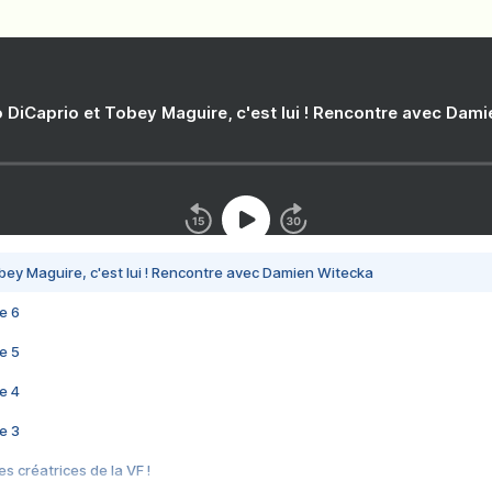
 DiCaprio et Tobey Maguire, c'est lui ! Rencontre avec Dam
bey Maguire, c'est lui ! Rencontre avec Damien Witecka
e 6
e 5
e 4
e 3
s créatrices de la VF !