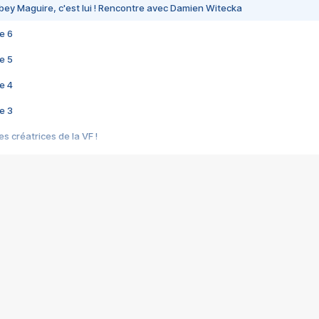
bey Maguire, c'est lui ! Rencontre avec Damien Witecka
e 6
e 5
e 4
e 3
s créatrices de la VF !
e 2
e 1
e Mektoub My Love arrive enfin ! Rencontre avec Shaïn Boumedine et Sal
i : après Toni en famille
elle réalise le bouleversant Dites lui que je l'aime
ais ! Rencontre autour de Vie privée de Rebecca Zlotowski
 de Marguerite, Grave... Rencontre avec Ella Rumpf