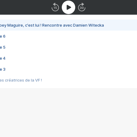
bey Maguire, c'est lui ! Rencontre avec Damien Witecka
e 6
e 5
e 4
e 3
s créatrices de la VF !
e 2
e 1
e Mektoub My Love arrive enfin ! Rencontre avec Shaïn Boumedine et Sal
i : après Toni en famille
elle réalise le bouleversant Dites lui que je l'aime