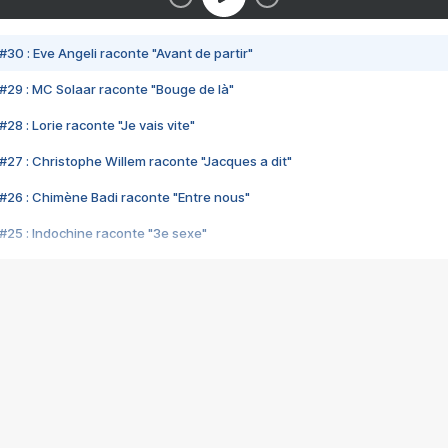
#30 : Eve Angeli raconte "Avant de partir"
#29 : MC Solaar raconte "Bouge de là"
28 : Lorie raconte "Je vais vite"
#27 : Christophe Willem raconte "Jacques a dit"
#26 : Chimène Badi raconte "Entre nous"
#25 : Indochine raconte "3e sexe"
#24 : Zaho raconte "C'est chelou"
#23 : Patrick Bruel raconte "Au café des délices"
#22 : Kyo raconte "Le chemin"
#21 : Nolwenn Leroy raconte "Cassé"
#20 : Patrick Hernandez raconte "Born to be alive"