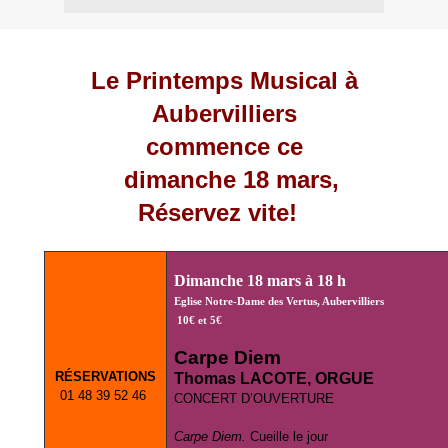
Le Printemps Musical à
Aubervilliers
commence ce
dimanche
18 mars,
Réservez vite!
Dimanche 18 mars à 18 h
Eglise Notre-Dame des Vertus, Aubervilliers
10€ et 5€
Carpe Diem
RÉSERVATIONS
Thomas LACOTE, ORGUE
01 48 39 52 46
CONCERT D’OUVERTURE
Carpe Diem.
Cueille le jour