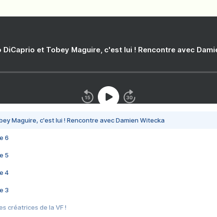
 DiCaprio et Tobey Maguire, c'est lui ! Rencontre avec Dam
bey Maguire, c'est lui ! Rencontre avec Damien Witecka
e 6
e 5
e 4
e 3
s créatrices de la VF !