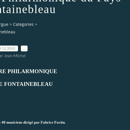
ntainebleau
orgue
>
Categories
>
inebleau
9.12.2010
…
ar Jean-Michel
RE PHILARMONIQUE
DE FONTAINEBLEAU
40 musiciens dirigé par Fabrice Fortin.