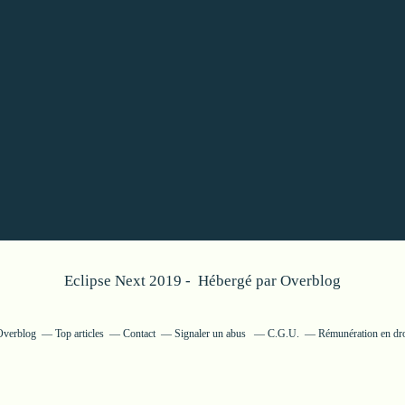
Eclipse Next 2019 - Hébergé par
Overblog
 Overblog
Top articles
Contact
Signaler un abus
C.G.U.
Rémunération en dro