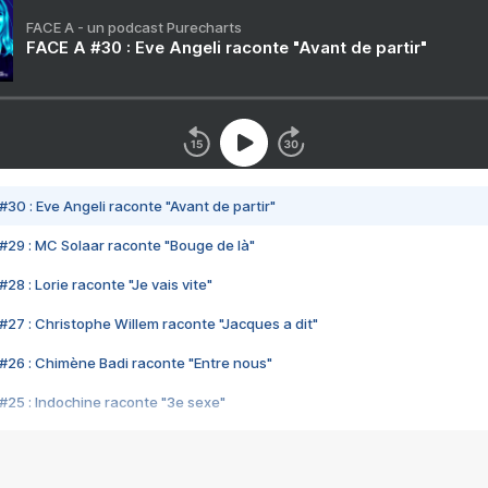
FACE A - un podcast Purecharts
FACE A #30 : Eve Angeli raconte "Avant de partir"
#30 : Eve Angeli raconte "Avant de partir"
#29 : MC Solaar raconte "Bouge de là"
28 : Lorie raconte "Je vais vite"
#27 : Christophe Willem raconte "Jacques a dit"
#26 : Chimène Badi raconte "Entre nous"
#25 : Indochine raconte "3e sexe"
#24 : Zaho raconte "C'est chelou"
#23 : Patrick Bruel raconte "Au café des délices"