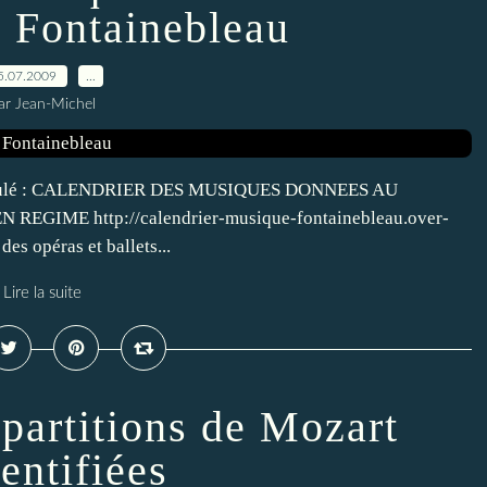
e Fontainebleau
5.07.2009
…
ar Jean-Michel
 intitulé : CALENDRIER DES MUSIQUES DONNEES AU
IME http://calendrier-musique-fontainebleau.over-
es opéras et ballets...
Lire la suite
partitions de Mozart
entifiées