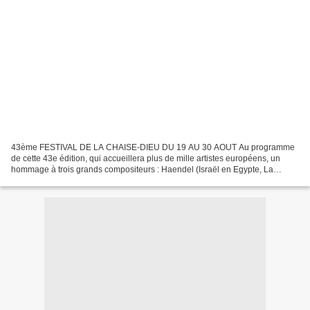
43ème FESTIVAL DE LA CHAISE-DIEU DU 19 AU 30 AOUT Au programme
de cette 43e édition, qui accueillera plus de mille artistes européens, un
hommage à trois grands compositeurs : Haendel (Israël en Egypte, La
Résurrection), disparu en 1759, Haydn (Stabat...