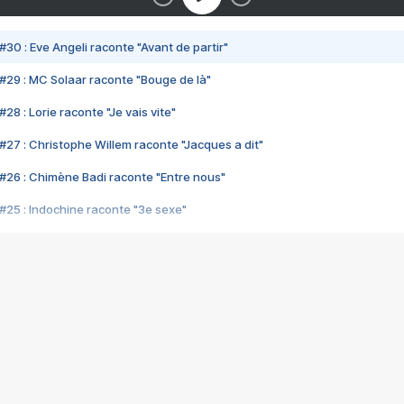
#30 : Eve Angeli raconte "Avant de partir"
#29 : MC Solaar raconte "Bouge de là"
28 : Lorie raconte "Je vais vite"
#27 : Christophe Willem raconte "Jacques a dit"
#26 : Chimène Badi raconte "Entre nous"
#25 : Indochine raconte "3e sexe"
#24 : Zaho raconte "C'est chelou"
#23 : Patrick Bruel raconte "Au café des délices"
#22 : Kyo raconte "Le chemin"
#21 : Nolwenn Leroy raconte "Cassé"
#20 : Patrick Hernandez raconte "Born to be alive"