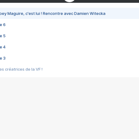
bey Maguire, c'est lui ! Rencontre avec Damien Witecka
e 6
e 5
e 4
e 3
s créatrices de la VF !
e 2
e 1
e Mektoub My Love arrive enfin ! Rencontre avec Shaïn Boumedine et Sal
i : après Toni en famille
elle réalise le bouleversant Dites lui que je l'aime
ais ! Rencontre autour de Vie privée de Rebecca Zlotowski