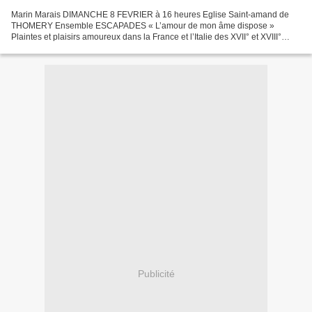
Marin Marais DIMANCHE 8 FEVRIER à 16 heures Eglise Saint-amand de
THOMERY Ensemble ESCAPADES « L’amour de mon âme dispose »
Plaintes et plaisirs amoureux dans la France et l’Italie des XVII° et XVIII°
siècles Musiques vocales et instrumentales de Claudio...
Publicité