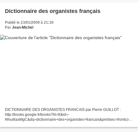
Dictionnaire des organistes français
Publié le 23/01/2009 à 21:30
Par
Jean-Michel
DICTIONNAIRE DES ORGANISTES FRANCAIS par Pierre GUILLOT :
http://books.google.fr/books?hl=fr&id=-
f4hui8axMgC&dq=dictionnaire+des+organistes+francais&printsec=frontcove
r&source=web&ots=K7TEhfF5j3&sig=4h16ylB8UR5X_4ftRlG4_CgL7n4&sa
=X&oi=book_result&resnum=1&ct=result...