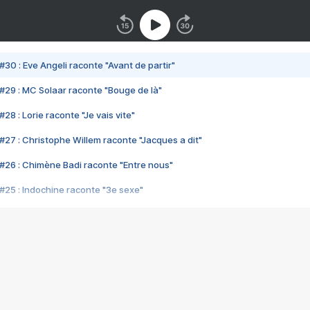
#30 : Eve Angeli raconte "Avant de partir"
#29 : MC Solaar raconte "Bouge de là"
28 : Lorie raconte "Je vais vite"
#27 : Christophe Willem raconte "Jacques a dit"
#26 : Chimène Badi raconte "Entre nous"
#25 : Indochine raconte "3e sexe"
#24 : Zaho raconte "C'est chelou"
#23 : Patrick Bruel raconte "Au café des délices"
#22 : Kyo raconte "Le chemin"
#21 : Nolwenn Leroy raconte "Cassé"