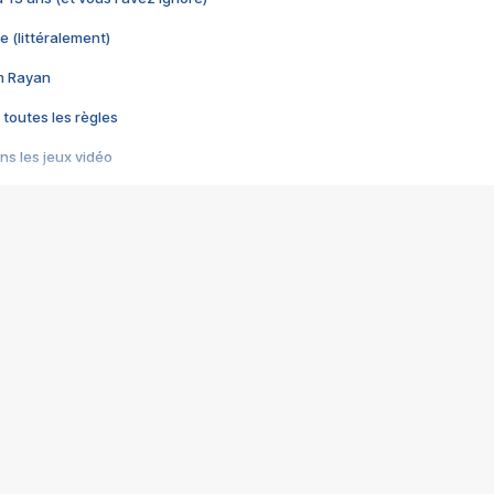
e (littéralement)
im Rayan
 toutes les règles
s les jeux vidéo
us choquant de Rockstar ? - Le scandale BULLY
e plus moche de Steam
du RÊVE tourne au CAUCHEMAR
pendant 8 heures
it… à tort
umiliés par un jeu vidéo
ire - Final Fantasy 8
ti un empire - Age of Empires