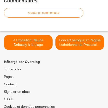
Commentaires
Ajouter un commentaire
< Exposition Claude
Concert baroque en l'église
Debussy à la plage
Luthérienne de l'Ascension
Paris 17e >
Hébergé par Overblog
Top articles
Pages
Contact
Signaler un abus
C.G.U.
Cookies et données personnelles