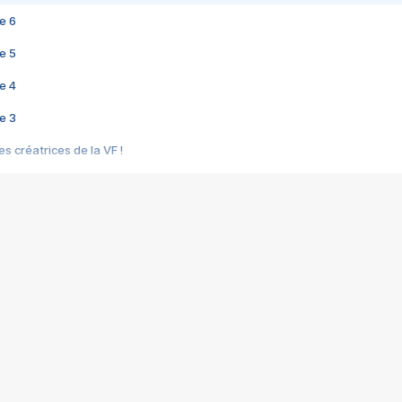
e 6
e 5
e 4
e 3
s créatrices de la VF !
e 2
e 1
e Mektoub My Love arrive enfin ! Rencontre avec Shaïn Boumedine et Sal
i : après Toni en famille
elle réalise le bouleversant Dites lui que je l'aime
ais ! Rencontre autour de Vie privée de Rebecca Zlotowski
 de Marguerite, Grave... Rencontre avec Ella Rumpf