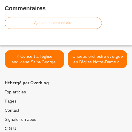
Commentaires
Ajouter un commentaire
< Concert à l'église
Choeur, orchestre et orgue
anglicane Saint-Georges
en l'église Notre-Dame du
Paris 16e
Travail Paris 14e >
Hébergé par Overblog
Top articles
Pages
Contact
Signaler un abus
C.G.U.