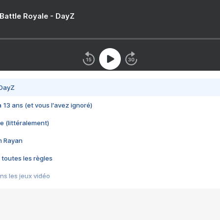
 Battle Royale - DayZ
 DayZ
 a 13 ans (et vous l'avez ignoré)
e (littéralement)
im Rayan
 toutes les règles
s les jeux vidéo
us choquant de Rockstar ? - Le scandale BULLY
e plus moche de Steam