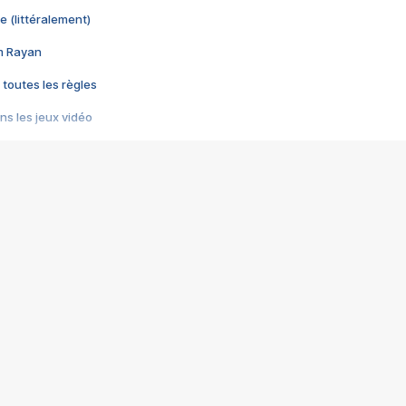
e (littéralement)
im Rayan
 toutes les règles
s les jeux vidéo
us choquant de Rockstar ? - Le scandale BULLY
e plus moche de Steam
du RÊVE tourne au CAUCHEMAR
pendant 8 heures
it… à tort
umiliés par un jeu vidéo
ire - Final Fantasy 8
ti un empire - Age of Empires