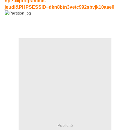
hp?u=programme-
jeudi&PHPSESSID=dkn8btn3vetc992sbvjk10aae0
Publicité