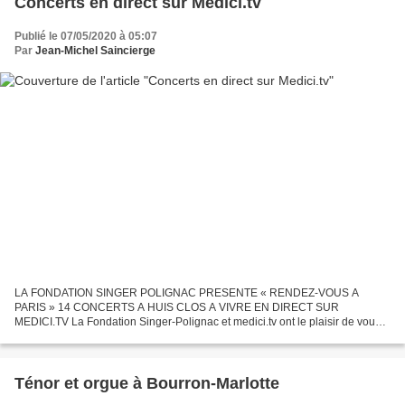
Concerts en direct sur Medici.tv
Publié le 07/05/2020 à 05:07
Par
Jean-Michel Saincierge
LA FONDATION SINGER POLIGNAC PRESENTE « RENDEZ-VOUS A
PARIS » 14 CONCERTS A HUIS CLOS A VIVRE EN DIRECT SUR
MEDICI.TV La Fondation Singer-Polignac et medici.tv ont le plaisir de vous
annoncer ce jour la diffusion de 14 concerts exceptionnels filmés à...
Ténor et orgue à Bourron-Marlotte