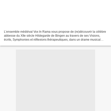
L’ensemble médiéval Vox In Rama vous propose de (re)découvrir la célèbre
abbesse du XIIe siècle Hildegarde de Bingen au travers de ses Visions,
écrits, Symphonies et réflexions thérapeutiques, dans un drame musical
original, à la fois contemporain et...