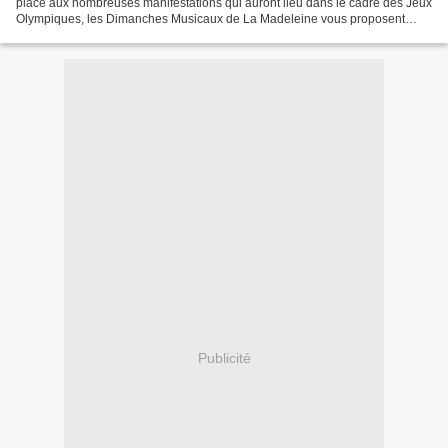
place aux nombreuses manifestations qui auront lieu dans le cadre des Jeux
Olympiques, les Dimanches Musicaux de La Madeleine vous proposent
l’habituel récital de l’été du titulaire-adjoint...
Publicité