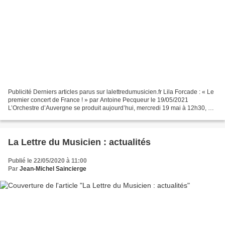
Publicité Derniers articles parus sur lalettredumusicien.fr Lila Forcade : « Le
premier concert de France ! » par Antoine Pecqueur le 19/05/2021
L’Orchestre d’Auvergne se produit aujourd’hui, mercredi 19 mai à 12h30, à
l’Opéra-Théâtre de Clermont-Ferrand....
La Lettre du Musicien : actualités
Publié le 22/05/2020 à 11:00
Par
Jean-Michel Saincierge