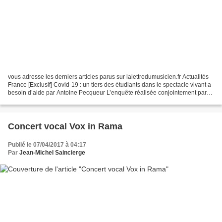
vous adresse les derniers articles parus sur lalettredumusicien.fr Actualités
France [Exclusif] Covid-19 : un tiers des étudiants dans le spectacle vivant a
besoin d’aide par Antoine Pecqueur L’enquête réalisée conjointement par
trois organismes (Fuse,...
Concert vocal Vox in Rama
Publié le 07/04/2017 à 04:17
Par
Jean-Michel Saincierge