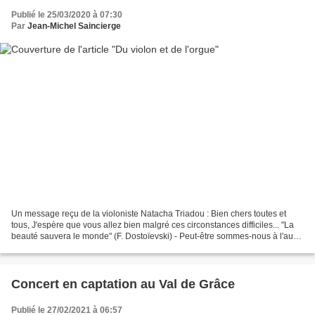
Publié le 25/03/2020 à 07:30
Par
Jean-Michel Saincierge
Un message reçu de la violoniste Natacha Triadou : Bien chers toutes et
tous, J'espère que vous allez bien malgré ces circonstances difficiles... "La
beauté sauvera le monde" (F. Dostoïevski) - Peut-être sommes-nous à l'aube
d'un monde nouveau ? Que la...
Concert en captation au Val de Grâce
Publié le 27/02/2021 à 06:57