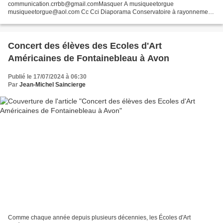
communication.crrbb@gmail.comMasquer A musiqueetorgue
musiqueetorgue@aol.com Cc Cci Diaporama Conservatoire à rayonnement
régionalde Boulogne-Billancourt L'actualité du Conservatoire MAI 2018
Focus sur ... CHOEUR DE...
Concert des élèves des Ecoles d'Art
Américaines de Fontainebleau à Avon
Publié le 17/07/2024 à 06:30
Par
Jean-Michel Saincierge
Comme chaque année depuis plusieurs décennies, les Écoles d'Art