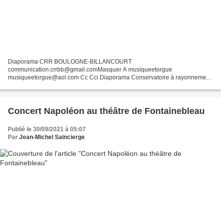
Diaporama CRR BOULOGNE-BILLANCOURT
communication.crrbb@gmail.comMasquer A musiqueetorgue
musiqueetorgue@aol.com Cc Cci Diaporama Conservatoire à rayonnement
régionalde Boulogne-Billancourt L'actualité du Conservatoire OCTOBRE
2017 Concert exceptionnel...
Concert Napoléon au théâtre de Fontainebleau
Publié le 30/09/2021 à 05:07
Par
Jean-Michel Saincierge