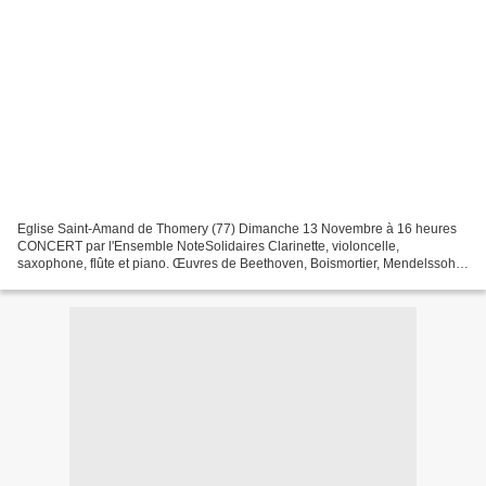
Eglise Saint-Amand de Thomery (77) Dimanche 13 Novembre à 16 heures
CONCERT par l'Ensemble NoteSolidaires Clarinette, violoncelle,
saxophone, flûte et piano. Œuvres de Beethoven, Boismortier, Mendelssohn,
Mozart. Entrée libre "Les Heures Musicales de...