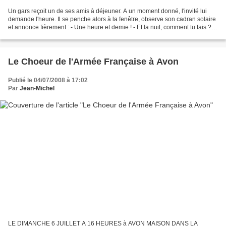
Un gars reçoit un de ses amis à déjeuner. A un moment donné, l'invité lui
demande l'heure. Il se penche alors à la fenêtre, observe son cadran solaire
et annonce fièrement : - Une heure et demie ! - Et la nuit, comment tu fais ? -
Ah, la nuit ? J'ai mon...
Le Choeur de l'Armée Française à Avon
Publié le 04/07/2008 à 17:02
Par
Jean-Michel
LE DIMANCHE 6 JUILLET A 16 HEURES à AVON MAISON DANS LA