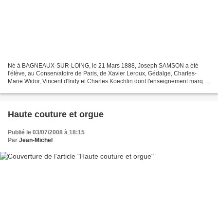
Né à BAGNEAUX-SUR-LOING, le 21 Mars 1888, Joseph SAMSON a été
l'élève, au Conservatoire de Paris, de Xavier Leroux, Gédalge, Charles-
Marie Widor, Vincent d'Indy et Charles Koechlin dont l'enseignement marqua
particulièrement le futur chef de Chœur. En...
Haute couture et orgue
Publié le 03/07/2008 à 18:15
Par
Jean-Michel