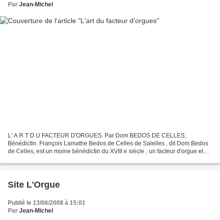
Par
Jean-Michel
L' A R T D U FACTEUR D'ORGUES. Par Dom BEDOS DE CELLES,
Bénédictin. François Lamathe Bedos de Celles de Salelles , dit Dom Bedos
de Celles, est un moine bénédictin du XVIII e siècle , un facteur d'orgue et
probablement aussi un organiste ayant tenu plusieurs...
Site L'Orgue
Publié le 13/06/2008 à 15:01
Par
Jean-Michel