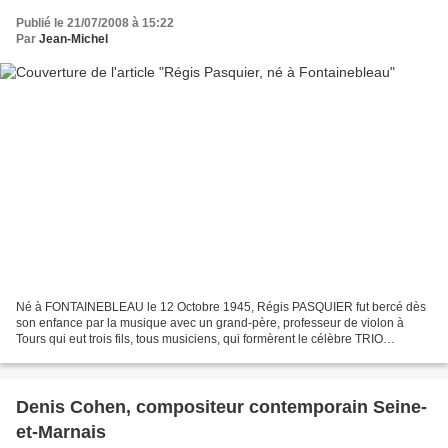
Publié le 21/07/2008 à 15:22
Par
Jean-Michel
Né à FONTAINEBLEAU le 12 Octobre 1945, Régis PASQUIER fut bercé dès
son enfance par la musique avec un grand-père, professeur de violon à
Tours qui eut trois fils, tous musiciens, qui formèrent le célèbre TRIO
PASQUIER. L’ainé des fils, Pierre, l’altiste...
Denis Cohen, compositeur contemporain Seine-
et-Marnais