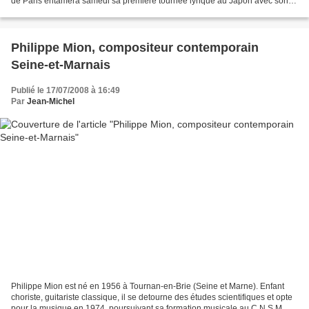
de Paris entamera samedi sa première tournée lyrique au Japon avec son
orchestre et ses choeurs, un déplacement d'une...
Philippe Mion, compositeur contemporain
Seine-et-Marnais
Publié le 17/07/2008 à 16:49
Par
Jean-Michel
Philippe Mion est né en 1956 à Tournan-en-Brie (Seine et Marne). Enfant
choriste, guitariste classique, il se detourne des études scientifiques et opte
pour la musique en 1974, poursuivant sa formation musicale au C.N.S.M. de