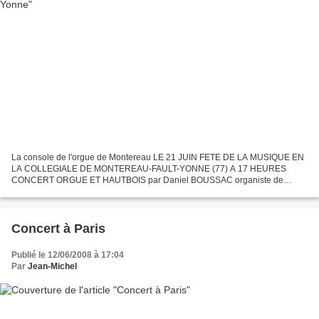
La console de l'orgue de Montereau LE 21 JUIN FETE DE LA MUSIQUE EN
LA COLLEGIALE DE MONTEREAU-FAULT-YONNE (77) A 17 HEURES
CONCERT ORGUE ET HAUTBOIS par Daniel BOUSSAC organiste de
l'église de St-Germain en Laye, ancien professeur à l'Ecole César Franck,...
Concert à Paris
Publié le 12/06/2008 à 17:04
Par
Jean-Michel