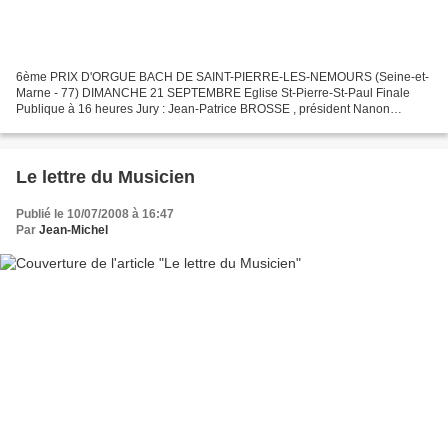
6ème PRIX D'ORGUE BACH DE SAINT-PIERRE-LES-NEMOURS (Seine-et-
Marne - 77) DIMANCHE 21 SEPTEMBRE Eglise St-Pierre-St-Paul Finale
Publique à 16 heures Jury : Jean-Patrice BROSSE , président Nanon
BERTAND Pierre MEA La date limite des inscriptions est prolongée...
Le lettre du Musicien
Publié le 10/07/2008 à 16:47
Par
Jean-Michel