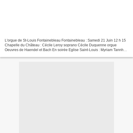
L'orgue de St-Louis Fontainebleau Fontainebleau : Samedi 21 Juin 12 h 15
Chapelle du Château : Cécile Leroy soprano Cécile Duquenne orgue
Oeuvres de Haendel et Bach En soirée Eglise Saint-Louis : Myriam Tannhof
organiste titulaire Valérie Aujard-Catot...