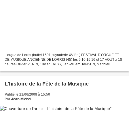
L'orgue de Lorris (buffet 1501, tuyauterie XVII°s.) FESTIVAL D'ORGUE ET
DE MUSIQUE ANCIENNE DE LORRIS (45) les 9,10,15,16 et 17 AOUT à 18
heures Olivier PERIN, Olivier LATRY, Jan-Willem JANSEN, Matthieu
FERRANDEZ, Davitt MORONEY, Ensemble vocal Gilles...
L'histoire de la Fête de la Musique
Publié le 21/06/2008 à 15:50
Par
Jean-Michel