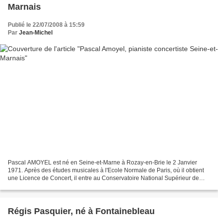
Marnais
Publié le 22/07/2008 à 15:59
Par
Jean-Michel
Pascal AMOYEL est né en Seine-et-Marne à Rozay-en-Brie le 2 Janvier
1971. Après des études musicales à l'Ecole Normale de Paris, où il obtient
une Licence de Concert, il entre au Conservatoire National Supérieur de
Musique de Paris d'où il sort en 1992...
Régis Pasquier, né à Fontainebleau