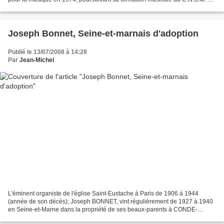
Paris (Prix de composition...
Joseph Bonnet, Seine-et-marnais d'adoption
Publié le 13/07/2008 à 14:28
Par
Jean-Michel
L'éminent organiste de l'église Saint-Eustache à Paris de 1906 à 1944
(année de son décès); Joseph BONNET, vint régulièrement de 1927 à 1940
en Seine-et-Marne dans la propriété de ses beaux-parents à CONDE-
SAINTE-LIBIAIRE, près d'Esbly, dans laquelle...