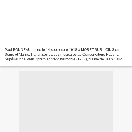
Paul BONNEAU est né le 14 septembre 1918 à MORET-SUR-LOING en
Seine et Marne. Il a fait ses études musicales au Conservatoire National
Supérieur de Paris : premier prix d'harmonie (1937), classe de Jean Gallon ;
premier prix de fugue (1942), classe de...