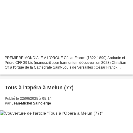
PREMIERE MONDIALE A L’ORGUE César Franck (1822-1890) Andante et
Prière CFF 39 bis (manuscrit pour harmonium découvert en 2023) Christian
Ott à l'orgue de la Cathédrale Saint-Louis de Versailles : César Franck
Andante et Prière CFF39 bis - Christian Ott,...
Tous à l'Opéra à Melun (77)
Publié le 22/06/2025 à 05:14
Par
Jean-Michel Saincierge