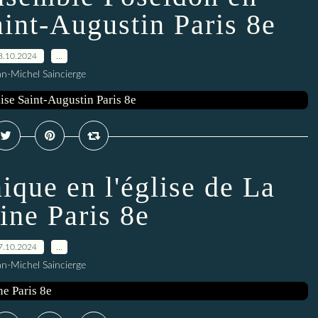
aint-Augustin Paris 8e
8.10.2024
…
an-Michel Saincierge
que en l'église de La
ine Paris 8e
7.10.2024
…
an-Michel Saincierge