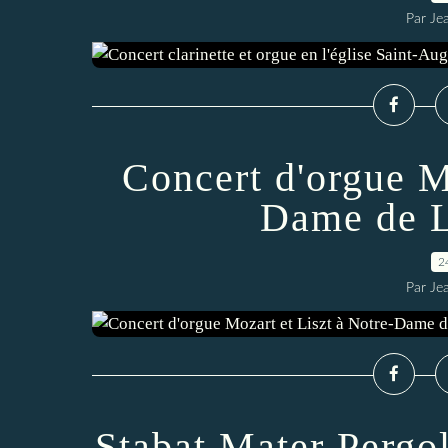
Par Je
Concert d'orgue M
Dame de L
2
Par Je
Stabat Mater Pergol