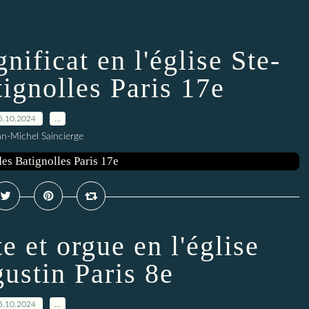
ificat en l'église Ste-
ignolles Paris 17e
5.10.2024
…
an-Michel Saincierge
e et orgue en l'église
ustin Paris 8e
5.10.2024
…