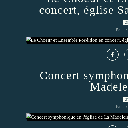
concert, église S
2
Par Je
Concert symphoni
Madele
2
Par Je