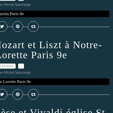
an-Michel Saincierge
ozart et Liszt à Notre-
orette Paris 9e
4.10.2024
…
an-Michel Saincierge
èse et Vivaldi église St-