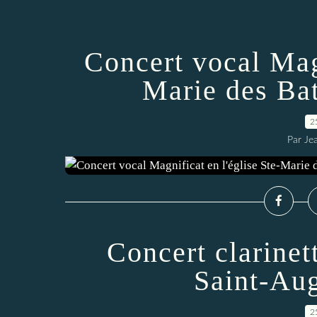
Concert vocal Magn
Marie des Bat
2
Par Je
Concert clarinett
Saint-Aug
2