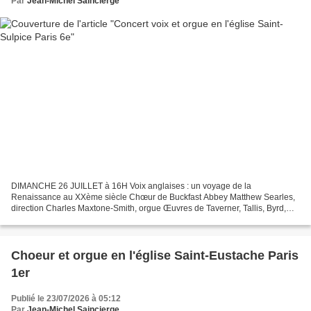
Par
Jean-Michel Saincierge
DIMANCHE 26 JUILLET à 16H Voix anglaises : un voyage de la
Renaissance au XXème siècle Chœur de Buckfast Abbey Matthew Searles,
direction Charles Maxtone-Smith, orgue Œuvres de Taverner, Tallis, Byrd,
Tye, Mawby, Martin, Dupré, Widor
Choeur et orgue en l'église Saint-Eustache Paris
1er
Publié le 23/07/2026 à 05:12
Par
Jean-Michel Saincierge