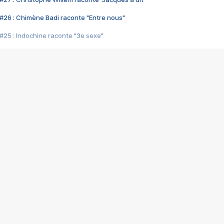
#26 : Chimène Badi raconte "Entre nous"
#25 : Indochine raconte "3e sexe"
#24 : Zaho raconte "C'est chelou"
#23 : Patrick Bruel raconte "Au café des délices"
#22 : Kyo raconte "Le chemin"
#21 : Nolwenn Leroy raconte "Cassé"
#20 : Patrick Hernandez raconte "Born to be alive"
#19 : Lorie raconte "Près de moi"
#18 : Michael Jones raconte "A nos actes manqués" (avec Jean-Jacque
#17 : Khaled raconte "Aïcha"
#16 : Corneille raconte "Parce qu'on vient de loin"
#15 : Indochine raconte "L'aventurier"