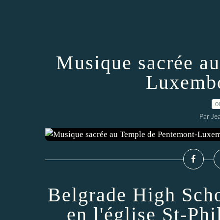
Musique sacrée au
Luxembo
0
Par Je
Belgrade High Scho
en l'église St-Ph