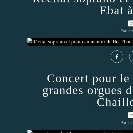
Ebat 
0
Par Je
Concert pour le
grandes orgues de
Chaill
0
Par Je