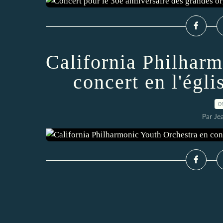
California Philhar
concert en l'égli
0
Par Je