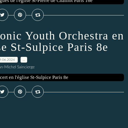
monic Youth Orchestra en
se St-Sulpice Paris 8e
9.06.2024
…
an-Michel Saincierge