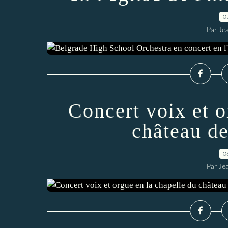
0
Par Je
Concert voix et o
château d
0
Par Je