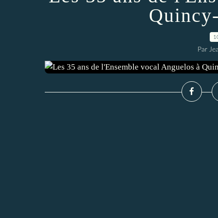
Quincy-
1
Par Je