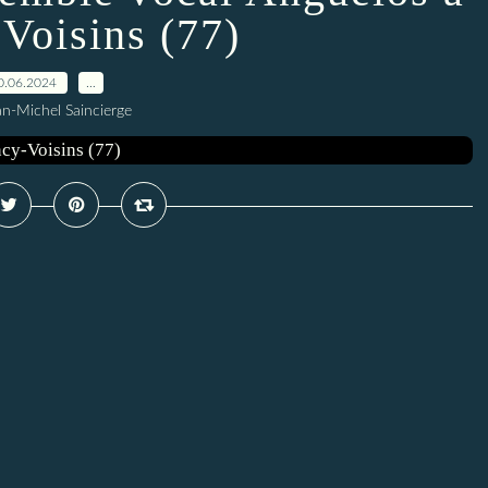
Voisins (77)
0.06.2024
…
an-Michel Saincierge