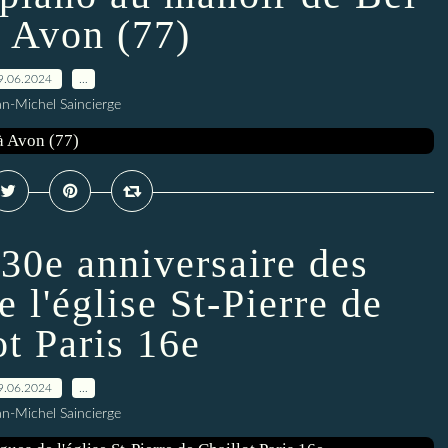
à Avon (77)
9.06.2024
…
an-Michel Saincierge
 30e anniversaire des
 l'église St-Pierre de
ot Paris 16e
9.06.2024
…
an-Michel Saincierge