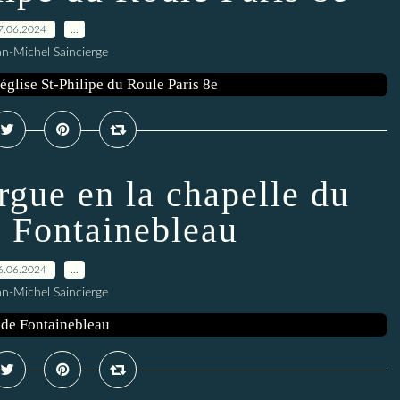
7.06.2024
…
an-Michel Saincierge
rgue en la chapelle du
e Fontainebleau
6.06.2024
…
an-Michel Saincierge